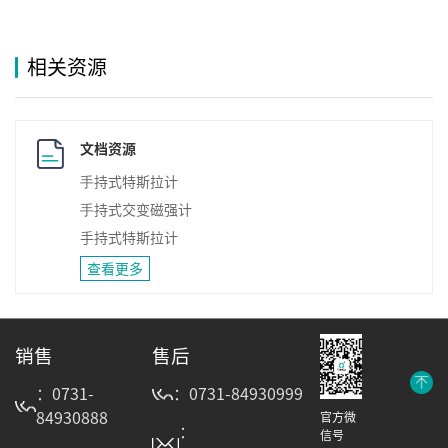
相关资源
文档资源
⼿持式特斯拉计
⼿持式交变磁强计
手持式特斯拉计
查看更多
销售
售后
：0731-
：0731-84930999
84930888
官方微
：
信号