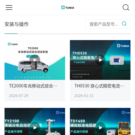
安装与操作
TE2000车充移动式综合测
TH0530 穿心式精密电流表
试系统产品操作视频
产品操作视频
2026-07-29
2026-01-21