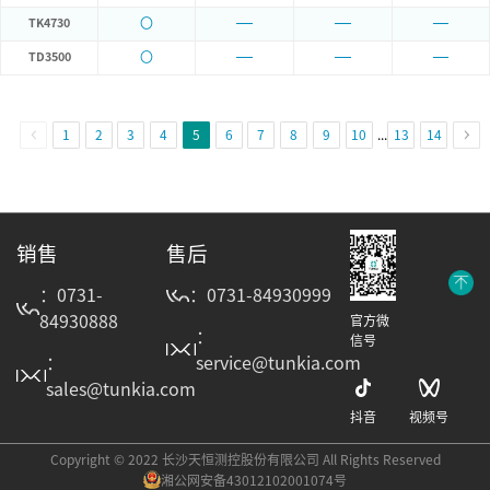
〇
TK4730
〇
TD3500
1
2
3
4
5
6
7
8
9
10
...
13
14
销售
售后
：0731-
：0731-84930999
84930888
官方微
：
信号
：
service@tunkia.com
sales@tunkia.com
抖音
视频号
Copyright © 2022 长沙天恒测控股份有限公司 All Rights Reserved
湘公网安备43012102001074号