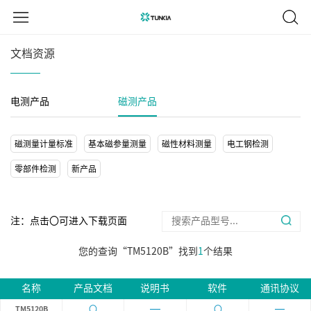
文档资源
电测产品
磁测产品
磁测量计量标准
基本磁参量测量
磁性材料测量
电工钢检测
零部件检测
新产品
注：点击〇可进入下载页面
您的查询“TM5120B”找到
1
个结果
名称
产品文档
说明书
软件
通讯协议
〇
〇
TM5120B