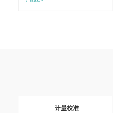
产品文档 >
流充电桩的工作误差测试。
计量校准