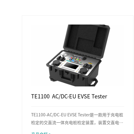
TE1100 AC/DC-EU EVSE Tester
TE1100-AC/DC-EU EVSE Tester是一款用于充电桩
检定的交直流一体充电桩检定装置，装置交直电能
测量准确度等级均达到0.05或0.1级，可完成交直