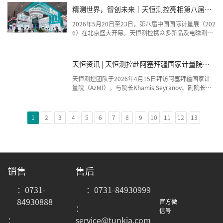
流充电接口。可以新能源车为负载或阻性负载进行测
精测世界，智创未来｜天恒测控亮相第八届中
试，结合宽动态范围测量技术、电能ms级高速刷新等
国国际计量展
技术，实现充电全过程的累积电能精准计量，相比于传
2026年5月20日至23日，第八届中国国际计量展（202
统的预设检定点的稳态计量，更真实地反映充电桩的性
6）在北京盛大开幕。天恒测控携众多新品及电磁测量
能。
热门产品亮相，收获了大量关注。
天恒资讯 | 天恒测控赴阿塞拜疆国家计量院开
展技术交流
天恒测控团队于2026年4月15日拜访阿塞拜疆国家计
量院（AzMİ），与院长Khamis Seyranov、副院长Ma
dar Guliyev、国际关系与礼宾部首席顾问Ali Muradov
e及技术顾问Nadir Karimov进行了深入交流。
1
2
3
4
5
6
7
8
9
10
11
12
13
销售
售后
：0731-
：0731-84930999
84930888
官方微
：
信号
：
service@tunkia.com