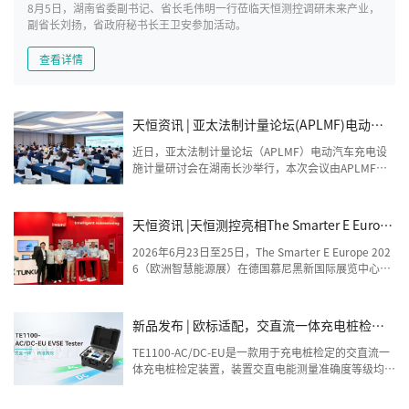
8月5日，湖南省委副书记、省长毛伟明一行莅临天恒测控调研未来产业，
副省长刘扬，省政府秘书长王卫安参加活动。
查看详情
天恒资讯 | 亚太法制计量论坛(APLMF)电动汽
车充电设施计量检定实操培训班在天恒成功举
近日，亚太法制计量论坛（APLMF）电动汽车充电设
办
施计量研讨会在湖南长沙举行，本次会议由APLMF组
织，国家市场监管总局(SAMR)、中国计量科学研究院
(NIM)、湖南省市场监管局协办。来自十多个国家和地
区的APLMF经济体有关代表，以及各省、自治区、直
天恒资讯 |天恒测控亮相The Smarter E Europe
辖市和新疆生产建设兵团市场监管局（厅、委）等各有
2026（欧洲智慧能源展）
关单位相关人员参与了本次会议，天恒测控承办了电动
2026年6月23日至25日，The Smarter E Europe 202
汽车充电设施计量检定实操培训。
6（欧洲智慧能源展）在德国慕尼黑新国际展览中心成
功举办，作为欧洲最大的能源行业展会联盟，本次展会
包含Intersolar Europe、electrical energy storage、
Power2Drive、EMPOWER 四大展会主题，来自52个
新品发布 | 欧标适配，交直流一体充电桩检定
国家的2650家参展商参展，天恒测控携手合作伙伴ine
装置
pro Metering亮相Power2Drive展区，收获了大量关
TE1100-AC/DC-EU是一款用于充电桩检定的交直流一
注。
体充电桩检定装置，装置交直电能测量准确度等级均达
到0.05或0.1级，可完成交直流充电桩的工作误差测
试。装置支持欧标CCS2直流充电接口、欧标Type2交