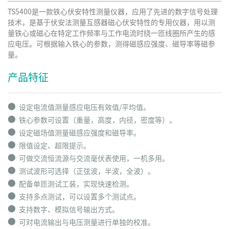
TS5400是一款铁心伏安特性测量仪器，应用了先进的数字信号处理
技术，是基于伏安法测量互感器磁心伏安特性的专用仪器，用以测
量铁心或磁心在特定工作频率与工作电流时绕一匝线圈所产生的感
应电压。可根据输入铁心的参数，测得磁感应强度、磁导率等磁参
量。
产品特征
⬤
设定电流值测量感应电压有效值/平均值。
⬤
铁心参数可设置（重量，高度，内径，密度等）。
⬤
设定磁场值测量磁感应强度和磁导率。
⬤
限值设定、超限提示。
⬤
可做交流恒流源与交流毫伏表使用，一机多用。
⬤
测试波形可选择（正弦波，半波，全波）。
⬤
配备单匝测试工装，实现快速检测。
⬤
支持多点测试，可以设置多个测试点。
⬤
支持数字、模拟信号输出方式。
⬤
可对电流输出与电压测量进行单独的校准。