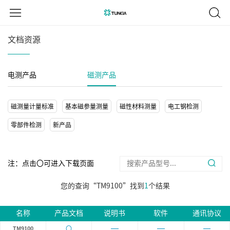
文档资源
电测产品
磁测产品
磁测量计量标准
基本磁参量测量
磁性材料测量
电工钢检测
零部件检测
新产品
注：点击〇可进入下载页面
您的查询“TM9100”找到
1
个结果
名称
产品文档
说明书
软件
通讯协议
〇
TM9100