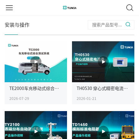
安装与操作
TE2000车充移动式综合测
TH0530 穿心式精密电流表
试系统产品操作视频
产品操作视频
2026-07-29
2026-01-21