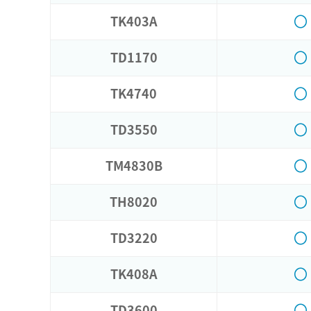
〇
TK403A
〇
TD1170
〇
TK4740
〇
TD3550
〇
TM4830B
〇
TH8020
〇
TD3220
〇
TK408A
〇
TD3600