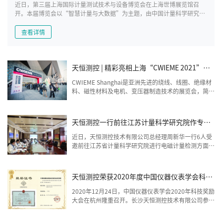
近日，第三届上海国际计量测试技术与设备博览会在上海世博展览馆召
开。本届博览会以“智慧计量与大数据”为主题，由中国计量科学研究院
与上海市计量协会共同主办。共有200多家国家级、省级重点研究院所、
实验室以及大中企业齐聚上海，共商中国计量发展大计
查看详情
天恒测控 | 精彩亮相上海“CWIEME 2021”展
会
CWIEME Shanghai是亚洲先进的绕线、线圈、绝缘材
料、磁性材料及电机、变压器制造技术的展览会，简称
CWIEME上海国际线圈展，每年3月中下旬在上海世博
展览馆展出，至今已成功举办了六届。
天恒测控一行前往江苏计量科学研究院作专项
技术交流
近日，天恒测控技术有限公司总经理周新华一行6人受
邀前往江苏省计量科学研究院进行电磁计量检测方面的
技术交流。省院副院长李林、电子所和产品所相关人员
参加会议。
天恒测控荣获2020年度中国仪器仪表学会科学
技术进步一等奖
2020年12月24日，中国仪器仪表学会2020年科技奖励
大会在杭州隆重召开。长沙天恒测控技术有限公司参与
的“柔性直流电网互感器校验测试关键技术及应用”荣
获科学技术进步一等奖。