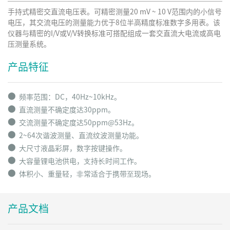
手持式精密交直流电压表。可精密测量20 mV ~ 10 V范围内的⼩信号
电压，其交流电压的测量能⼒优于8位半⾼精度标准数字多⽤表。该
仪器与精密的I/V或V/V转换标准可搭配组成⼀套交直流⼤电流或⾼电
压测量系统。
产品特征
⬤
频率范围：DC，40Hz~10kHz。
⬤
直流测量不确定度达30ppm。
⬤
交流测量不确定度达50ppm@53Hz。
⬤
2~64次谐波测量、直流纹波测量功能。
⬤
大尺寸
液晶彩屏，数字按键操作。
⬤
大容量
锂电池供电，⽀持⻓时间⼯作。
⬤
体积⼩、重量轻，⾮常适合于携带⾄现场。
产品文档