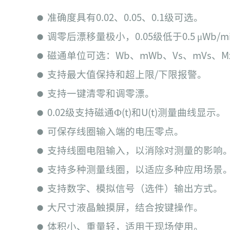
准确度具有0.02、0.05、0.1级可选。
⬤
调零后漂移量极小，0.05级低于0.5 μWb/m
⬤
磁通单位可选：Wb、mWb、Vs、mVs、M
⬤
支持最大值保持和超上限/下限报警。
⬤
支持一键清零和调零漂。
⬤
0.02级支持磁通Ф(t)和U(t)测量曲线显示。
⬤
可保存线圈输入端的电压零点。
⬤
支持线圈电阻输入，以消除对测量的影响
⬤
支持多种测量线圈，以适应多种应用场景
⬤
支持数字、模拟信号（选件）输出方式。
⬤
大尺寸液晶触摸屏，结合按键操作。
⬤
体积小、重量轻，适用于现场使用。
⬤