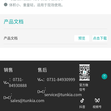
⬤
体积小、重量轻，适用于现场使用。
产品文档
产品文档
预览
点击下载
销售
售后
：0731-
：0731-84930999
84930888
官方微
：
信号
：
service@tunkia.com
sales@tunkia.com
抖音
视频号