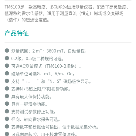
TM6100是一款高精度、多功能的磁场测量仪器，配备了高灵敏度、
低漂移的霍尔传感器，适用于测量直流（恒定）磁场或交变磁场
（选件）的磁通密度值。
产品特征
⬤
测量范围：2 mT ~ 3600 mT，自动量程。
⬤
0.2级、0.5级二种规格可选。
⬤
可选AC测量模式（TM6100-B规格）。
⬤
磁场单位可选G、mT、A/m、Oe。
⬤
支持“﹢、﹣”和“N、S”磁场极性显示。
⬤
支持N / S超上限/下限报警功能。
⬤
具有最大值保持功能。
⬤
具有一键清零功能。
⬤
支持测试参数修正功能。
⬤
径向、轴向霍尔探头可选。
⬤
支持数字和模拟信号输出，便于数据采集分析。
⬤
可选磁屏蔽腔，用于校准零位漂移。