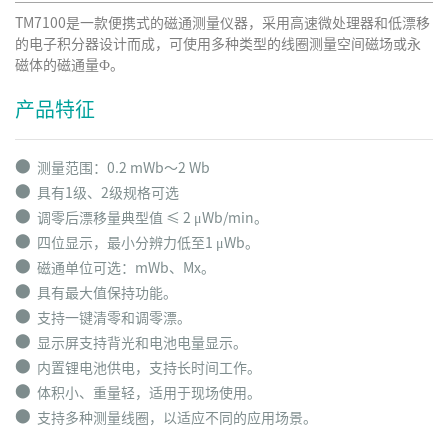
TM7100是一款便携式的磁通测量仪器，采用高速微处理器和低漂移
的电子积分器设计而成，可使用多种类型的线圈测量空间磁场或永
磁体的磁通量Ф。
产品特征
⬤
测量范围：0.2 mWb～2 Wb
⬤
具有1级、2级规格可选
⬤
调零后漂移量典型值 ≤ 2 μWb/min。
⬤
四位显示，最小分辨力低至1 μWb。
⬤
磁通单位可选：mWb、Mx。
⬤
具有最大值保持功能。
⬤
支持一键清零和调零漂。
⬤
显示屏支持背光和电池电量显示。
⬤
内置锂电池供电，支持长时间工作。
⬤
体积小、重量轻，适用于现场使用。
⬤
支持多种测量线圈，以适应不同的应用场景。