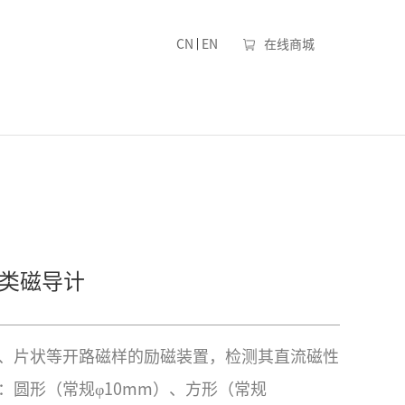
|
CN
EN
在线商城
 B类磁导计
、片状等开路磁样的励磁装置，检测其直流磁性
：圆形（常规φ10mm）、方形（常规