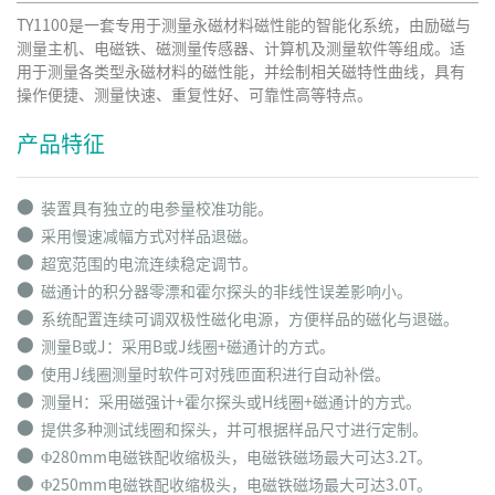
TY1100是一套专用于测量永磁材料磁性能的智能化系统，由励磁与
测量主机、电磁铁、磁测量传感器、计算机及测量软件等组成。适
用于测量各类型永磁材料的磁性能，并绘制相关磁特性曲线，具有
操作便捷、测量快速、重复性好、可靠性高等特点。
产品特征
⬤
装置具有独立的电参量校准功能。
⬤
采用慢速减幅方式对样品退磁。
⬤
超宽范围的电流连续稳定调节。
⬤
磁通计的积分器零漂和霍尔探头的非线性误差影响小。
⬤
系统配置连续可调双极性磁化电源，方便样品的磁化与退磁。
⬤
测量B或J：采用B或J线圈+磁通计的方式。
⬤
使用J线圈测量时软件可对残匝面积进行自动补偿。
⬤
测量H：采用磁强计+霍尔探头或H线圈+磁通计的方式。
⬤
提供多种测试线圈和探头，并可根据样品尺寸进行定制。
⬤
Φ280mm电磁铁配收缩极头，电磁铁磁场最大可达3.2T。
⬤
Φ250mm电磁铁配收缩极头，电磁铁磁场最大可达3.0T。