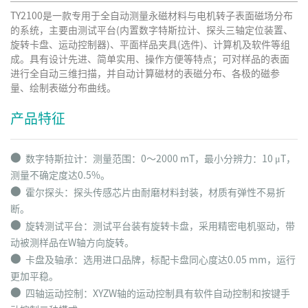
TY2100是一款专用于全自动测量永磁材料与电机转子表面磁场分布
的系统，主要由测试平台(内置数字特斯拉计、探头三轴定位装置、
旋转卡盘、运动控制器)、平面样品夹具(选件)、计算机及软件等组
成。具有设计先进、简单实用、操作方便等特点；可对样品的表面
进行全自动三维扫描，并自动计算磁材的表磁分布、各极的磁参
量、绘制表磁分布曲线。
产品特征
⬤
数字特斯拉计：测量范围：0～2000 mT，最小分辨力：10 μT，
测量不确定度达0.5%。
⬤
霍尔探头：探头传感芯片由耐磨材料封装，材质有弹性不易折
断。
⬤
旋转测试平台：测试平台装有旋转卡盘，采用精密电机驱动，带
动被测样品在W轴方向旋转。
⬤
卡盘及轴承：选用进口品牌，标配卡盘同心度达0.05 mm，运行
更加平稳。
⬤
四轴运动控制：XYZW轴的运动控制具有软件自动控制和按键手