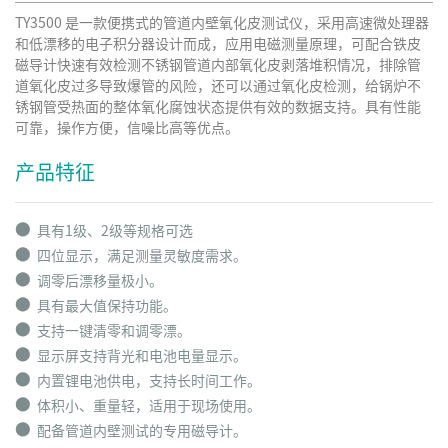
TY3500 是一款便携式的管道内壁氧化皮测试仪，采用高速微处理器
和低漂移的电子积分器设计而成，应用电磁测量原理，可配合铁皮
磁导计快速有效检测不锈钢管道内部氧化皮剥落堆积情况，排除管
道氧化皮过多导致爆管的风险，还可以通过氧化皮检测，给锅炉不
锈钢管受热面的整体氧化腐蚀状态提供有效的数据支持。具有性能
可靠，操作方便，信噪比高等优点。
产品特征
⬤
具有1级、2级等规格可选
⬤
四位显示，满足测量灵敏度需求。
⬤
调零后漂移量极小。
⬤
具有最大值保持功能。
⬤
支持一键清零和调零漂。
⬤
显示屏支持背光和电池电量显示。
⬤
内置锂电池供电，支持长时间工作。
⬤
体积小、重量轻，适用于现场使用。
⬤
配备管道内壁测试的专用磁导计。