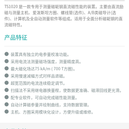
TS1020 是一款专用于测量磁轭钢直流磁性能的装置。主要由直流励
磁与测量主机、爱泼斯坦方圈、螺线管(选件)、A/B类磁导计(选
件)、计算机及全自动测量软件等组成。适用于全面分析磁轭钢的直
流磁特性。
产品特征
⬤
装置具有独立的电参量校准功能。
⬤
采用电流法测量磁场强度，测量精度高。
⬤
最大磁化场达75 kA/m ( 700 T方圈)。
⬤
采用慢速减幅方式对样品退磁。
⬤
超宽范围的电流连续稳定调节。
⬤
扫描法不采用继电器换量程，使数据更准确、磁滞回线更光滑。
⬤
配专业软件，可自动完成磁性能测量。
⬤
自动计算磁参量并绘制曲线，支持数据管理。
⬤
主机、方圈采用模块化设计，方便升级或维修。