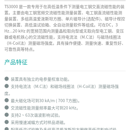
TS3000 是一款专用于在高低温条件下测量电工钢交直流磁性能的装
置。主要由电工钢宽频交流磁性能测量装置、电工钢直流磁性能测
量装置、多组高温爱泼斯坦方圈、单片磁导计(选配件)、磁导计程控
切换装置、高低温试验箱、全自动测量软件等组成。可在DC，3
Hz...20 kHz 的宽频范围内测量晶粒取向型或无取向型电工钢、变压
器或电机铁心的交流磁性能，支持电流法（M.C法）与磁场线圈法
（H-Coil法）测量磁场强度。具有操作便捷、测量快速、重复性好、
可靠性高等特点。
产品特征
⬤
装置具有独立的电参量校准功能。
⬤
支持电流法（M.C法）和磁场线圈法（H-Coil法）测量磁场强
度。
⬤
最大磁化场可到30 kA/m ( 700 T方圈)。
⬤
交流磁性能测量频率最大可到20 kHz。
⬤
支持2 ~ 63次谐波影响试验。
⬤
采用慢速减幅方式对样品退磁。
⬤
配高低温试验箱及多组高温爱泼斯坦方圈做高低温影响试验。