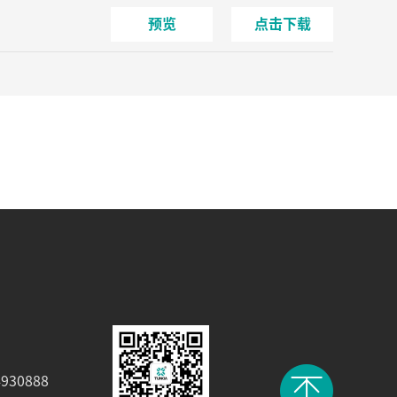
预览
点击下载
930888