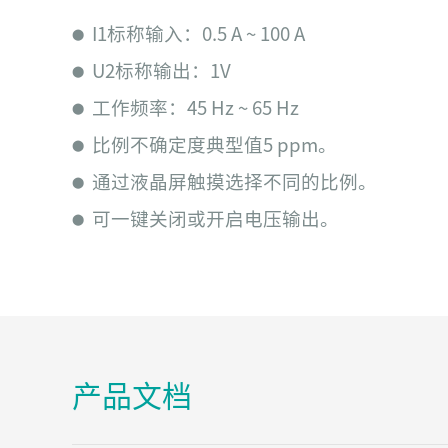
I1标称输入：0.5 A ~ 100 A
⬤
U2标称输出：1V
⬤
工作频率：45 Hz ~ 65 Hz
⬤
比例不确定度典型值5 ppm。
⬤
通过液晶屏触摸选择不同的比例。
⬤
可一键关闭或开启电压输出。
⬤
产品文档