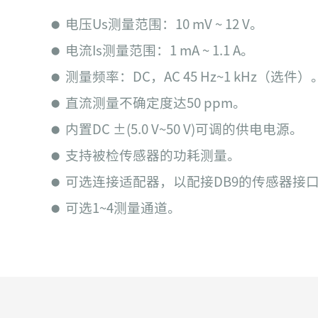
电压Us测量范围：10 mV ~ 12 V。
⬤
电流Is测量范围：1 mA ~ 1.1 A。
⬤
测量频率：DC，AC 45 Hz~1 kHz（选件）
⬤
直流测量不确定度达50 ppm。
⬤
内置DC ±(5.0 V~50 V)可调的供电电源。
⬤
支持被检传感器的功耗测量。
⬤
可选连接适配器，以配接DB9的传感器接
⬤
可选1~4测量通道。
⬤