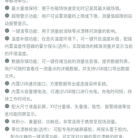
等磁场单位。
⬤
最大量值保持：便于在磁场快速变化时记录其最大磁场值。
⬤
超限警示功能：用户可设置测量的上限或下限，测量值超限则自
动报警提示。
⬤
一键清零功能：用于测量前消除零点漂移对测量的影响。
⬤
温度补偿功能：在恶劣温度环境下，可一键开启温度补偿，配接
内置温度传感器的霍尔探头(选件)，实现磁场的精准测量并显示当前
的环境温度。
⬤
数据存储功能：可一键存储当前的测量信息值，提供数据列表，
用户可随时查看任一测量点的详细数据，并支持USB接口导出数据
文件。
⬤
内置USB通讯接口，方便数据导出或连接采样系统。
⬤
内置大容量锂电池，可通过USB接口进行充电，充电时间短，持
续工作时间长。
⬤
配大尺寸液晶彩屏，XYZ分量值、矢量值、极性、报警阈值等信
息均能同屏显示。
⬤
体积小、重量轻、功耗低，非常适用于携带至现场测量。
⬤
零位漂移校准(选件)：可配专用的磁屏蔽腔，将探头置于腔内，
配合仪器的一键清零功能，可实现对仪器的零位漂移的校准。