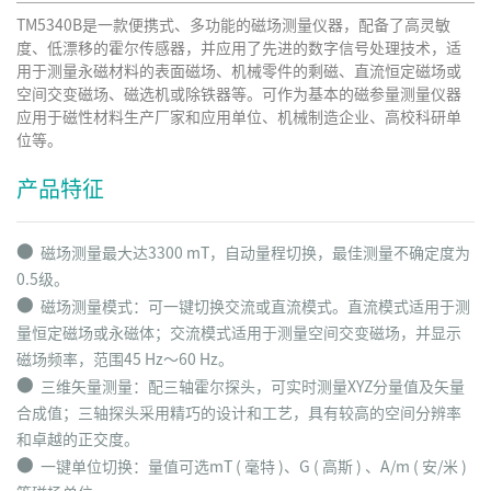
TM5340B是一款便携式、多功能的磁场测量仪器，配备了高灵敏
度、低漂移的霍尔传感器，并应用了先进的数字信号处理技术，适
用于测量永磁材料的表面磁场、机械零件的剩磁、直流恒定磁场或
空间交变磁场、磁选机或除铁器等。可作为基本的磁参量测量仪器
应用于磁性材料生产厂家和应用单位、机械制造企业、高校科研单
位等。
产品特征
⬤
磁场测量最大达3300 mT，自动量程切换，最佳测量不确定度为
0.5级。
⬤
磁场测量模式：可一键切换交流或直流模式。直流模式适用于测
量恒定磁场或永磁体；交流模式适用于测量空间交变磁场，并显示
磁场频率，范围45 Hz～60 Hz。
⬤
三维矢量测量：配三轴霍尔探头，可实时测量XYZ分量值及矢量
合成值；三轴探头采用精巧的设计和工艺，具有较高的空间分辨率
和卓越的正交度。
⬤
一键单位切换：量值可选mT ( 毫特 )、G ( 高斯 ) 、A/m ( 安/米 )