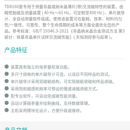
TD8160是专用于测量非晶或纳米晶薄片(带)交流磁特性的装置，由
精密励磁及测量装置 ( 40 Hz～65 Hz，可定制至400 Hz )、单片磁导
计、全自动测量软件组成。使用该装置可在能耗、效率、材料均匀
性/一致性、可靠性、整个生命周期的成本等方面全面优化您的产
品。参考标准：GB/T 19346.3-2021《非晶纳米晶合金测试方法 第3
部分：铁基非晶单片试样交流磁性能》( 天恒测控参与起草 )。
产品特征
⬤
装置具有独立的电参量校准功能。
⬤
多尺寸规格的单片磁导计可选，以适应不同样品的测试。
⬤
单片磁导计采用双磁轭结构，可实现磁轭退磁和样品退磁。
⬤
采用饱和磁感和频率可预设的慢速减幅退磁方式。
⬤
配专业软件，可自动完成磁性能测量。
⬤
自动计算磁参量并绘制曲线，支持数据管理。
⬤
主机采用模块化设计，方便升级或维修。
产品文档