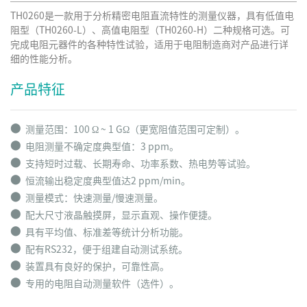
TH0260是一款用于分析精密电阻直流特性的测量仪器，具有低值电
阻型（TH0260-L）、高值电阻型（TH0260-H）二种规格可选。可
完成电阻元器件的各种特性试验，适用于电阻制造商对产品进行详
细的性能分析。
产品特征
⬤
测量范围：100 Ω ~ 1 GΩ（更宽阻值范围可定制）。
⬤
电阻测量不确定度典型值：3 ppm。
⬤
支持短时过载、长期寿命、功率系数、热电势等试验。
⬤
恒流输出稳定度典型值达2 ppm/min。
⬤
测量模式：快速测量/慢速测量。
⬤
配大尺寸液晶触摸屏，显示直观、操作便捷。
⬤
具有平均值、标准差等统计分析功能。
⬤
配有RS232，便于组建自动测试系统。
⬤
装置具有良好的保护，可靠性高。
⬤
专用的电阻自动测量软件（选件）。