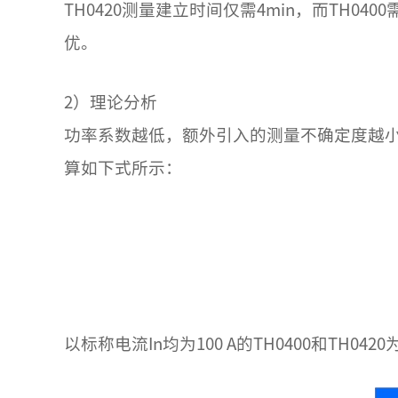
TH0420测量建立时间仅需4min，而TH
优。
2）理论分析
功率系数越低，额外引入的测量不确定度越小
算如下式所示：
以标称电流In均为100 A的TH0400和TH