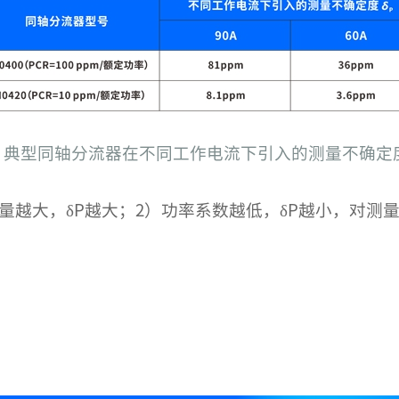
1 典型同轴分流器在不同工作电流下引入的测量不确定度
热量越大，δP越大；2）功率系数越低，δP越小，对